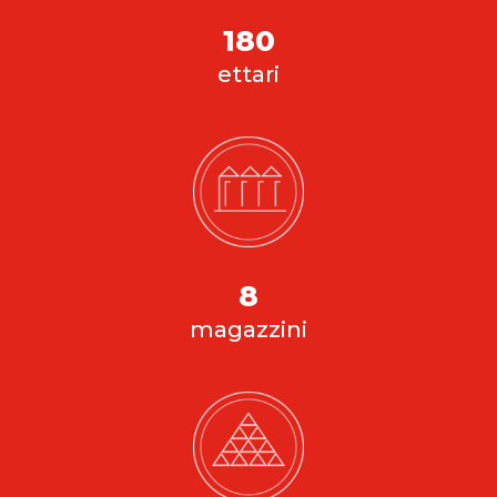
180
ettari
8
magazzini