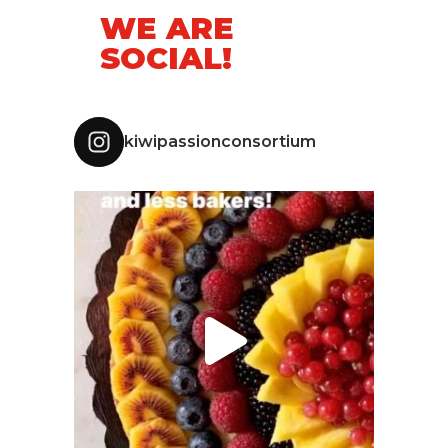
WE ARE
SOCIAL!
kiwipassionconsortium